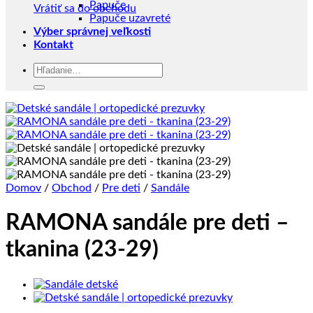
Papuče
Vrátiť sa do obchodu
Papuče uzavreté
Výber správnej veľkosti
Kontakt
Hľadať:
Domov
/
Obchod
/
Pre deti
/
Sandále
RAMONA sandále pre deti –
tkanina (23-29)