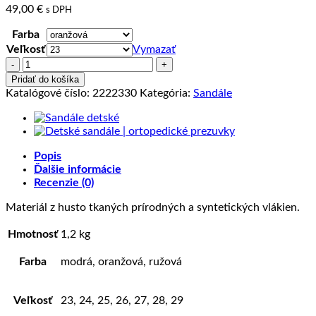
49,00
€
s DPH
Farba
Veľkosť
Vymazať
množstvo
RAMONA
Pridať do košíka
sandále
Katalógové číslo:
2222330
Kategória:
Sandále
pre
deti
-
tkanina
Popis
(23-
Ďalšie informácie
29)
Recenzie (0)
Materiál z husto tkaných prírodných a syntetických vlákien.
Hmotnosť
1,2 kg
Farba
modrá, oranžová, ružová
Veľkosť
23, 24, 25, 26, 27, 28, 29