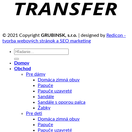
© 2021 Copyright
GRUBINSK, s.r.o.
| designed by
Redicon -
tvorba webových stránok a SEO marketing
Hľadať:
Domov
Obchod
Pre dámy
Domáca zimná obuv
Papuče
Papuče uzavreté
Sandále
Sandále s oporou palca
Žabky
Pre deti
Domáca zimná obuv
Papuče
Papuče uzavreté