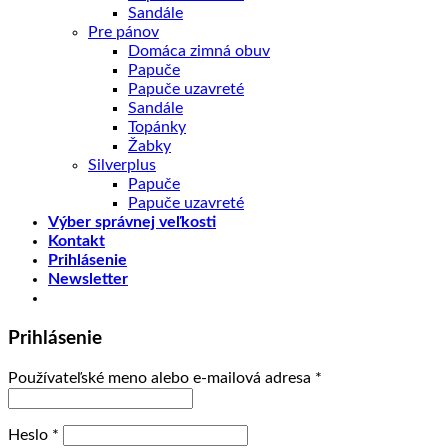
Sandále
Pre pánov
Domáca zimná obuv
Papuče
Papuče uzavreté
Sandále
Topánky
Žabky
Silverplus
Papuče
Papuče uzavreté
Výber správnej veľkosti
Kontakt
Prihlásenie
Newsletter
Prihlásenie
Používateľské meno alebo e-mailová adresa
*
Heslo
*